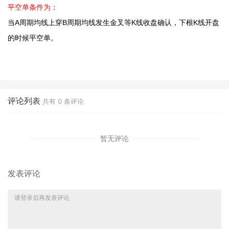
平空单条件为：
当A周期均线上穿B周期均线发生金叉等K线收盘确认，下根K线开盘
的时候平空单。
评论列表
共有
0
条评论
暂无评论
发表评论