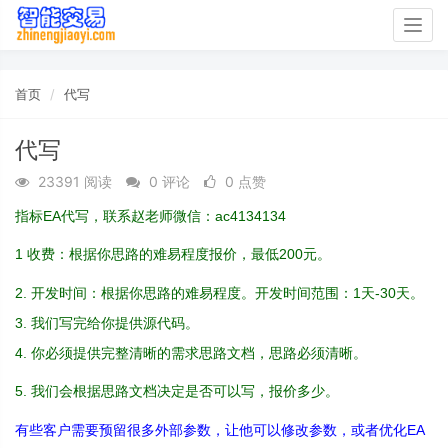
Togg
navig
首页
代写
代写
23391 阅读
0 评论
0 点赞
指标EA代写，联系赵老师微信：ac4134134
1 收费：根据你思路的难易程度报价，最低200元。
2. 开发时间：根据你思路的难易程度。开发时间范围：1天-30天。
3. 我们写完给你提供源代码。
4. 你必须提供完整清晰的需求思路文档，思路必须清晰。
5. 我们会根据思路文档决定是否可以写，报价多少。
有些客户需要预留很多外部参数，让他可以修改参数，或者优化EA