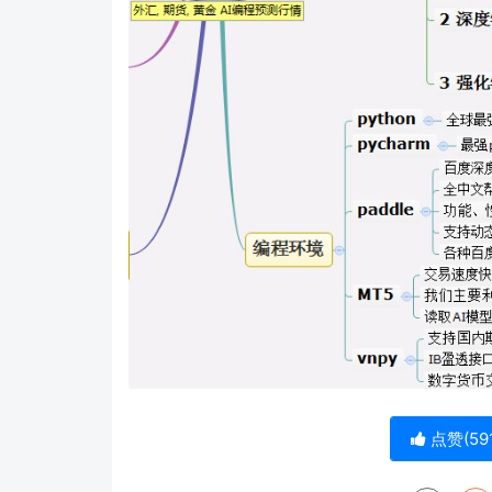
点赞(
59