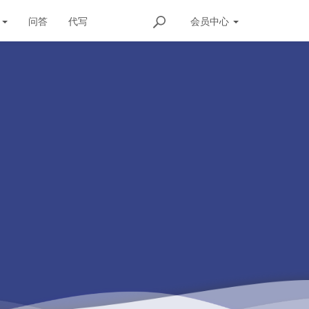
发
问答
代写
会员
中心