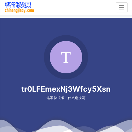
Togg
navig
tr0LFEmexNj3Wfcy5Xsn
这家伙很懒，什么也没写